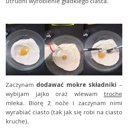
utrudni wyrobienie gładkiego ciasta.
Zaczynam
dodawać mokre składniki
–
wybijam jajko oraz wlewam
trochę
mleka. Biorę 2 noże i zaczynam nimi
wyrabiać ciasto (tak jak się robi na ciasto
kruche).