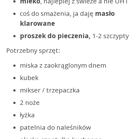
mleko
, najlepiej z świeże a nie UHT
coś do smażenia, ja daję
masło
klarowane
proszek do pieczenia,
1-2 szczypty
Potrzebny sprzęt:
miska z zaokrąglonym dnem
kubek
mikser / trzepaczka
2 noże
łyżka
patelnia do naleśników