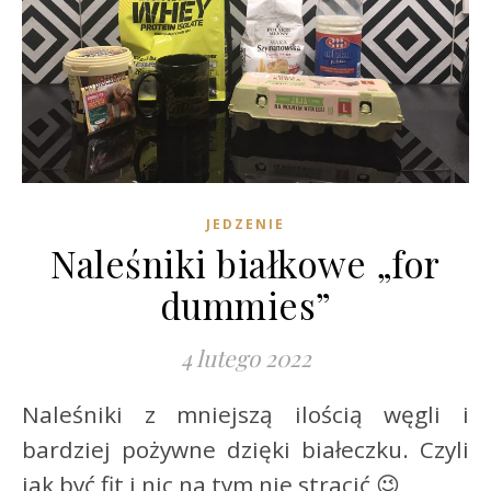
JEDZENIE
Naleśniki białkowe „for
dummies”
4 lutego 2022
Naleśniki z mniejszą ilością węgli i
bardziej pożywne dzięki białeczku. Czyli
jak być fit i nic na tym nie stracić 😉