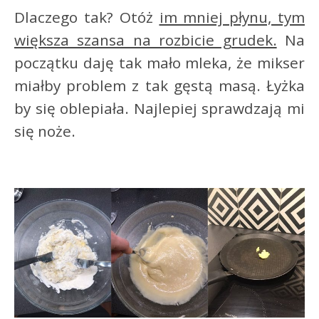
Dlaczego tak? Otóż
im mniej płynu, tym
większa szansa na rozbicie grudek.
Na
początku daję tak mało mleka, że mikser
miałby problem z tak gęstą masą. Łyżka
by się oblepiała. Najlepiej sprawdzają mi
się noże.