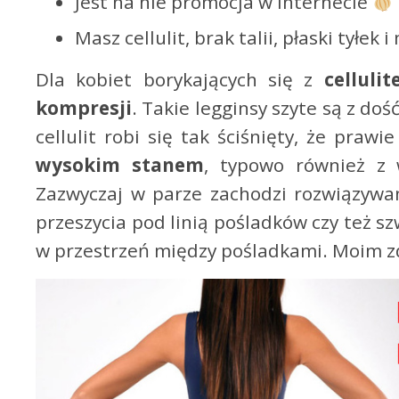
Jest na nie promocja w internecie
Masz cellulit, brak talii, płaski tyłe
Dla kobiet borykających się z
celluli
kompresji
. Takie legginsy szyte są z do
cellulit robi się tak ściśnięty, że pra
wysokim stanem
, typowo również z 
Zazwyczaj w parze zachodzi rozwiązywa
przeszycia pod linią pośladków czy też s
w przestrzeń między pośladkami. Moim z