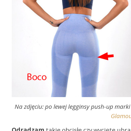
Na zdjęciu: po lewej legginsy push-up mark
Glamo
Odradzam
takie obcisłe czy wycięte ubra