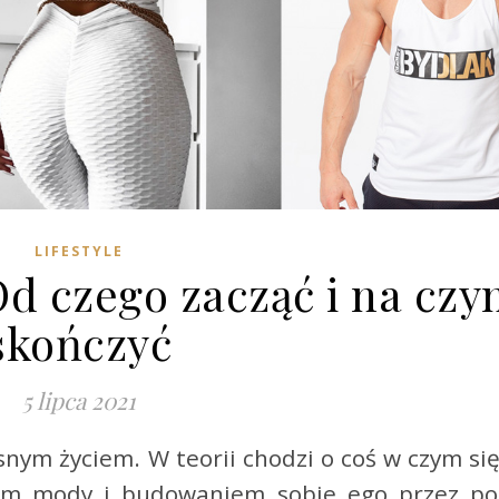
LIFESTYLE
Od czego zacząć i na cz
skończyć
5 lipca 2021
łasnym życiem. W teorii chodzi o coś w czym s
azem mody i budowaniem sobie ego przez p