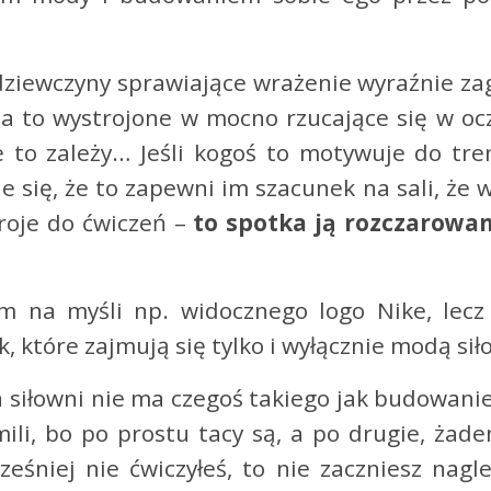
dziewczyny sprawiające wrażenie wyraźnie za
za to wystrojone w mocno rzucające się w oc
to zależy… Jeśli kogoś to motywuje do tre
e się, że to zapewni im szacunek na sali, że 
troje do ćwiczeń –
to spotka ją rozczarowan
m na myśli np. widocznego logo Nike, lecz
, które zajmują się tylko i wyłącznie modą si
a siłowni nie ma czegoś takiego jak budowani
ili, bo po prostu tacy są, a po drugie, żade
ześniej nie ćwiczyłeś, to nie zaczniesz nagl