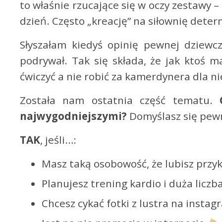
to właśnie rzucające się w oczy zestawy – 
dzień. Często „kreację” na siłownię determ
Słyszałam kiedyś opinię pewnej dziewczy
podrywał. Tak się składa, że jak ktoś 
ćwiczyć a nie robić za kamerdynera dla ni
Została nam ostatnia część tematu.
najwygodniejszymi?
Domyślasz się pewn
TAK
, jeśli…:
Masz taką osobowość, że lubisz prz
Planujesz trening kardio i duża liczb
Chcesz cykać fotki z lustra na insta