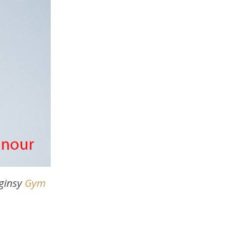
ginsy
Gym