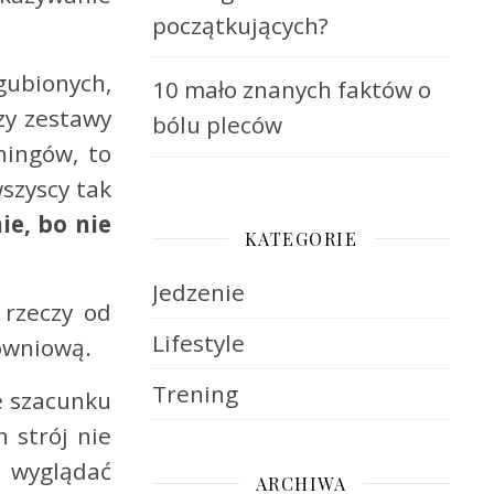
początkujących?
gubionych,
10 mało znanych faktów o
zy zestawy
bólu pleców
ningów, to
wszyscy tak
ie, bo nie
KATEGORIE
Jedzenie
 rzeczy od
Lifestyle
łowniową.
Trening
e szacunku
n strój nie
e wyglądać
ARCHIWA