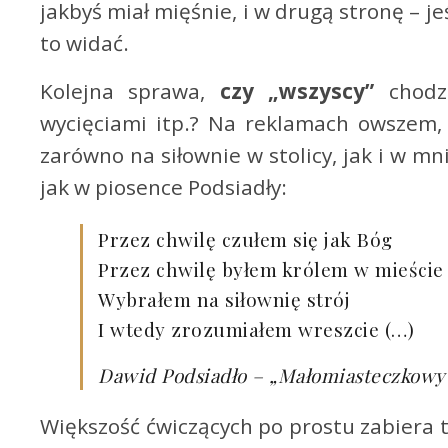
jakbyś miał mięśnie, i w drugą stronę – j
to widać.
Kolejna sprawa,
czy „wszyscy”
chodzą
wycięciami itp.? Na reklamach owszem,
zarówno na siłownie w stolicy, jak i w mn
jak w piosence Podsiadły:
Przez chwilę czułem się jak Bóg
Przez chwilę byłem królem w mieście
Wybrałem na siłownię strój
I wtedy zrozumiałem wreszcie (…)
Dawid Podsiadło – „Małomiasteczkowy
Większość ćwiczących po prostu zabiera t