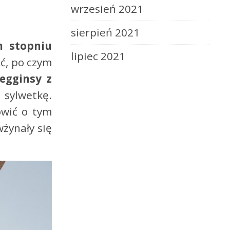
wrzesień 2021
sierpień 2021
 stopniu
lipiec 2021
ąć, po czym
egginsy z
sylwetkę.
owić o tym
wżynały się