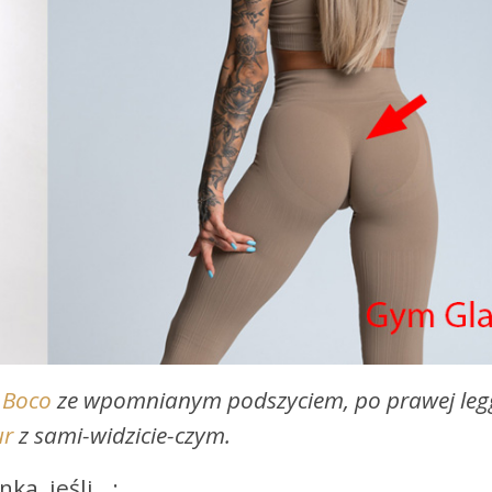
i
Boco
ze wpomnianym podszyciem, po prawej leg
ur
z sami-widzicie-czym.
nka, jeśli…: