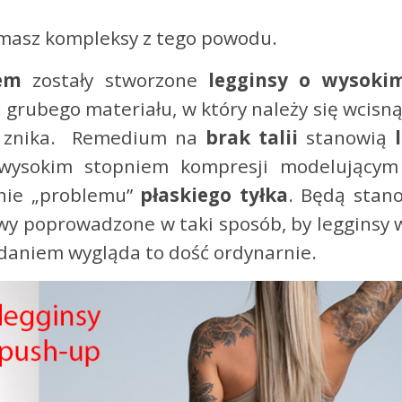
k i masz kompleksy z tego powodu.
tem
zostały stworzone
legginsy o wysokim
ść grubego materiału, w który należy się wcisn
wie znika. Remedium na
brak talii
stanowią
l
wysokim stopniem kompresji modelującym 
nie „problemu”
płaskiego tyłka
. Będą stan
zwy poprowadzone w taki sposób, by legginsy 
daniem wygląda to dość ordynarnie.