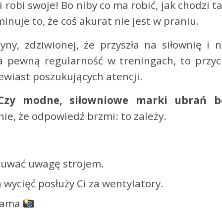
i robi swoje! Bo niby co ma robić, jak chodzi 
inuje to, że coś akurat nie jest w praniu.
ny, zdziwionej, że przyszła na siłownię i ni
ma pewną regularność w treningach, to przy
ewiast poszukujących atencji.
Czy modne, siłowniowe marki ubrań b
ie, że odpowiedź brzmi: to zależy.
ykuwać uwagę strojem.
a wycięć posłuży Ci za wentylatory.
grama